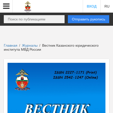
ВХОД
RU
Отправить рукопись
Главная
Журналы
Вестник Казанского юридического
/
/
института МВД России