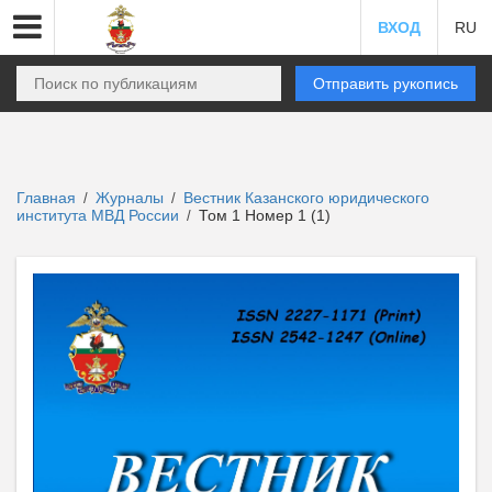
ВХОД
RU
Отправить рукопись
Главная
Журналы
Вестник Казанского юридического
/
/
института МВД России
Том 1 Номер 1 (1)
/