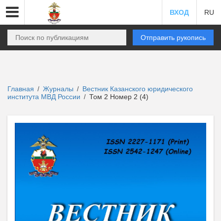
ВХОД
RU
Отправить рукопись
Главная
Журналы
Вестник Казанского юридического
/
/
института МВД России
Том 2 Номер 2 (4)
/