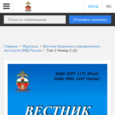
ВХОД
RU
Отправить рукопись
Главная
Журналы
Вестник Казанского юридического
/
/
института МВД России
Том 1 Номер 2 (2)
/