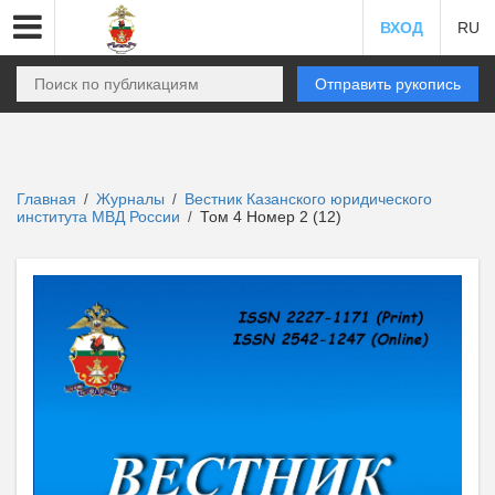
ВХОД
RU
Отправить рукопись
Главная
Журналы
Вестник Казанского юридического
/
/
института МВД России
Том 4 Номер 2 (12)
/