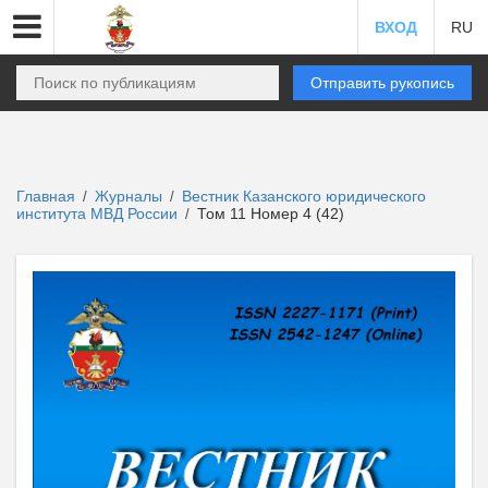
ВХОД
RU
Отправить рукопись
Главная
Журналы
Вестник Казанского юридического
/
/
института МВД России
Том 11 Номер 4 (42)
/