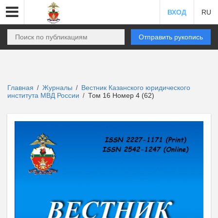
ВХОД
RU
Отправить рукопись
Главная
Журналы
Вестник Казанского юридического
/
/
института МВД России
Том 16 Номер 4 (62)
/