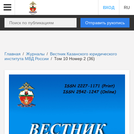
ВХОД
RU
Отправить рукопись
Главная
Журналы
Вестник Казанского юридического
/
/
института МВД России
Том 10 Номер 2 (36)
/