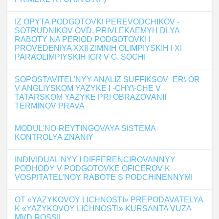
IZ OPYTA PODGOTOVKI PEREVODCHIKOV -
SOTRUDNIKOV OVD, PRIVLEKAEMYH DLYA
RABOTY NA PERIOD PODGOTOVKI I
PROVEDENIYA XXII ZIMNIH OLIMPIYSKIH I XI
PARAOLIMPIYSKIH IGR V G. SOCHI
SOPOSTAVITEL'NYY ANALIZ SUFFIKSOV -ER\-OR
V ANGLIYSKOM YAZYKE I -CHY\-CHE V
TATARSKOM YAZYKE PRI OBRAZOVANII
TERMINOV PRAVA
MODUL'NO-REYTINGOVAYA SISTEMA
KONTROLYA ZNANIY
INDIVIDUAL'NYY I DIFFERENCIROVANNYY
PODHODY V PODGOTOVKE OFICEROV K
VOSPITATEL'NOY RABOTE S PODCHINENNYMI
OT «YAZYKOVOY LICHNOSTI» PREPODAVATELYA
K «YAZYKOVOY LICHNOSTI» KURSANTA VUZA
MVD ROSSII