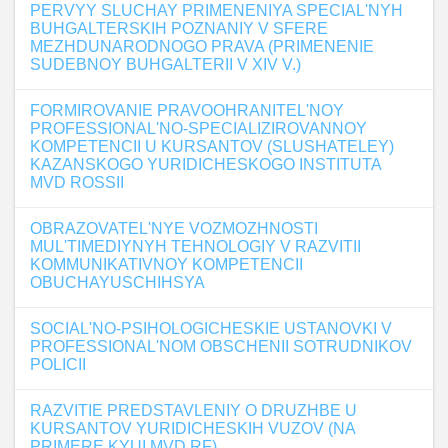
PERVYY SLUCHAY PRIMENENIYA SPECIAL'NYH
BUHGALTERSKIH POZNANIY V SFERE
MEZHDUNARODNOGO PRAVA (PRIMENENIE
SUDEBNOY BUHGALTERII V XIV V.)
FORMIROVANIE PRAVOOHRANITEL'NOY
PROFESSIONAL'NO-SPECIALIZIROVANNOY
KOMPETENCII U KURSANTOV (SLUSHATELEY)
KAZANSKOGO YURIDICHESKOGO INSTITUTA
MVD ROSSII
OBRAZOVATEL'NYE VOZMOZHNOSTI
MUL'TIMEDIYNYH TEHNOLOGIY V RAZVITII
KOMMUNIKATIVNOY KOMPETENCII
OBUCHAYUSCHIHSYA
SOCIAL'NO-PSIHOLOGICHESKIE USTANOVKI V
PROFESSIONAL'NOM OBSCHENII SOTRUDNIKOV
POLICII
RAZVITIE PREDSTAVLENIY O DRUZHBE U
KURSANTOV YURIDICHESKIH VUZOV (NA
PRIMERE KYUI MVD RF)