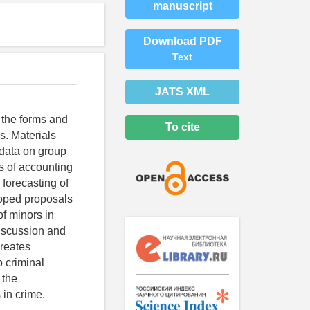
manuscript
Download PDF
Text
JATS XML
, the forms and
To cite
s. Materials
 data on group
is of accounting
 forecasting of
eloped proposals
of minors in
Discussion and
creates
p criminal
 the
 in crime.