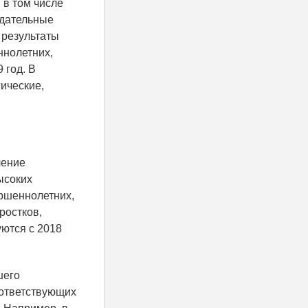
 в том числе
юдательные
 результаты
ннолетних,
 год. В
ические,
чение
ысоких
ершеннолетних,
ростков,
ются с 2018
шего
оответствующих