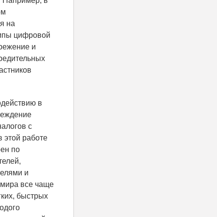
 Например, в
ом
я на
емпы цифровой
режение и
предительных
астников
одействию в
реждение
налогов с
 этой работе
оен по
телей,
телями и
 мира все чаще
гких, быстрых
лодого