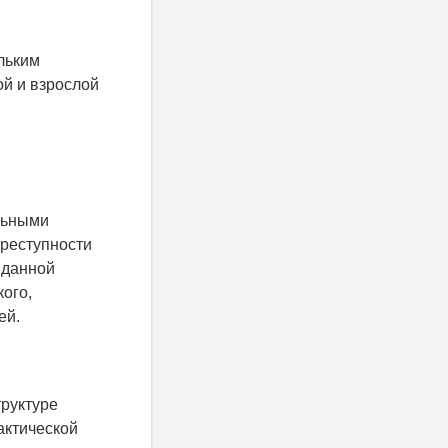
льким
й и взрослой
льными
преступности
 данной
кого,
ей.
труктуре
актической