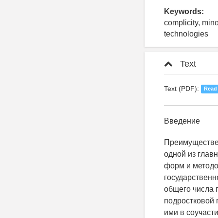
Keywords:
complicity, min
technologies
Text
Text (PDF):
Read
Введение
Преимуществен
одной из глав
форм и методо
государственно
общего числа 
подростковой 
ими в соучаст