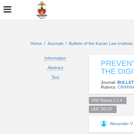
Home
Journals
Bulletin of the Kazan Law Institut
/
/
Information
PREVENT
Abstract
THE DIG
Text
Journal:
BULLET
Rubrics:
CRIMIN
VAK Russia 5.1.4  
UDC 343.97  
Alexander V