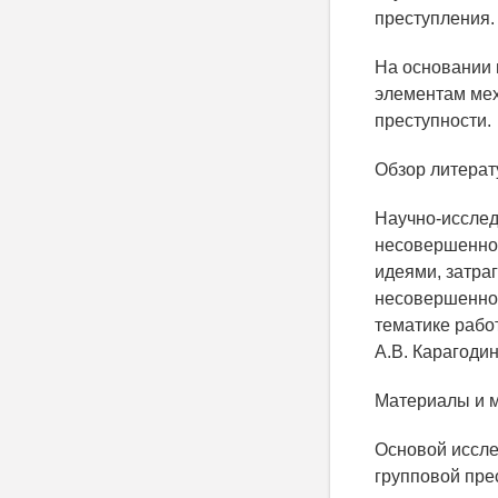
преступления.
На основании 
элементам мех
преступности.
Обзор литера
Научно-исслед
несовершеннол
идеями, затра
несовершеннол
тематике рабо
А.В. Карагодин
Материалы и 
Основой иссле
групповой пре