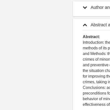
Author and
Abstract 
Abstract:
Introduction: th
methods of its 
and Methods: the
crimes of minor
and preventive d
the situation c
for improving th
crimes, taking i
Conclusions: act
preconditions f
behavior of min
effectiveness of