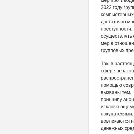
мер противоде
2022 году гру
компьютерных 
достаточно мо
преступности,
осуществлять 
мер в отношен
групповых пре
Так, в настоя
сфере незакон
распространен
помощью совре
вызваны тем, 
принципу анон
исключающему 
покупателями.
вовлекаются н
денежных сред