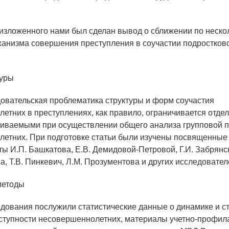
изложенного нами был сделан вывод о сближении по неско
анизма совершения преступления в соучастии подростково
туры
овательская проблематика структуры и форм соучастия
етних в преступлениях, как правило, ограничивается отде
гиваемыми при осуществлении общего анализа групповой 
етних. При подготовке статьи были изучены посвященные
ты И.П. Башкатова, Е.В. Демидовой-Петровой, Г.И. Забрянс
а, Т.В. Пинкевич, Л.М. Прозументова и других исследовател
методы
дования послужили статистические данные о динамике и с
ступности несовершеннолетних, материалы учетно-профил