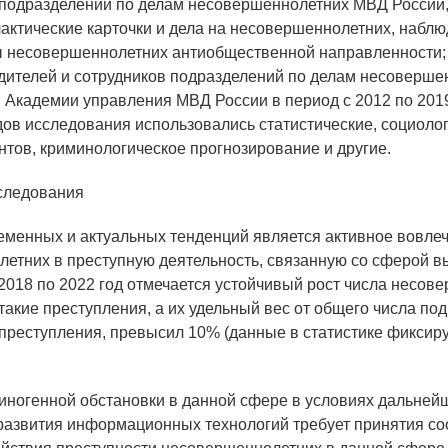
подразделений по делам несовершеннолетних МВД России,
актические карточки и дела на несовершеннолетних, набл
ы несовершеннолетних антиобщественной направленности;
дителей и сотрудников подразделений по делам несоверше
 Академии управления МВД России в период с 2012 по 2019
дов исследования использовались статистические, социолог
нтов, криминологическое прогнозирование и другие.
следования
еменных и актуальных тенденций является активное вовле
етних в преступную деятельность, связанную со сферой в
 2018 по 2022 год отмечается устойчивый рост числа несов
акие преступления, а их удельный вес от общего числа под
реступления, превысил 10% (данные в статистике фиксиру
иногенной обстановки в данной сфере в условиях дальней
развития информационных технологий требует принятия с