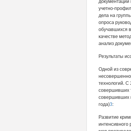
документации 
учетно-профил
дела на групп
опроса руково
обучавшихся в
качестве мето
анализ докуме
Результаты ис
Одной из совр
несовершеннол
технологий. С
совершивших т
совершивших п
года)
3
:
Развитие крим
интенсивного 