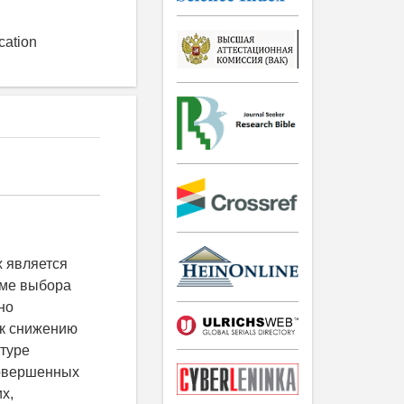
cation
 является
еме выбора
но
 к снижению
туре
совершенных
х,