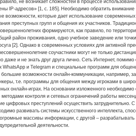
 правило, не возникает сложностей в процессе использовани
ны IP-адресов» [1, с. 185]. Необходимо обратить внимание
е возможности, которые дает использование современных 
ния преступных групп и общения их участников. Традицион
совершеннолетних формируются, как правило, по территор
 общий район проживания, одно учебное заведение или точк
осуга [2]. Однако в современных условиях для активной пр
несовершеннолетние соучастники могут не только дистанц
о даже и не знать друг друга лично. Сеть Интернет, помим
как WhatsApp и Теlеgrаm и специальные программ для общен
 большие возможности онлайн-коммуникации, например, з
икеры, т.е. программы для общения между игроками в широ
ных онлайн-играх. На основании изложенного необходимо о
 методами контроля и сетевых ограничений работы мессе
е цифровых преступлений осуществить затруднительно. С
ходимо развивать системы искусственного интеллекта, спо
огромные массивы информации, с другой – разрабатывать
дупредительной деятельности.