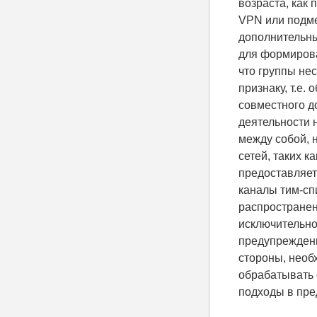
возраста, как
VPN или подме
дополнительны
для формирова
что группы не
признаку, т.е.
совместного д
деятельности 
между собой, н
сетей, таких 
предоставляет
каналы тим-сп
распространен
исключительно
предупреждени
стороны, необ
обрабатывать 
подходы в пре