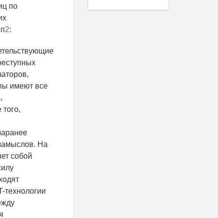
иц по
их
пп
2
:
детельствующие
реступных
заторов,
пы имеют все
,
 того,
заранее
замыслов. На
ет собой
силу
ходят
T-технологии
ежду
я