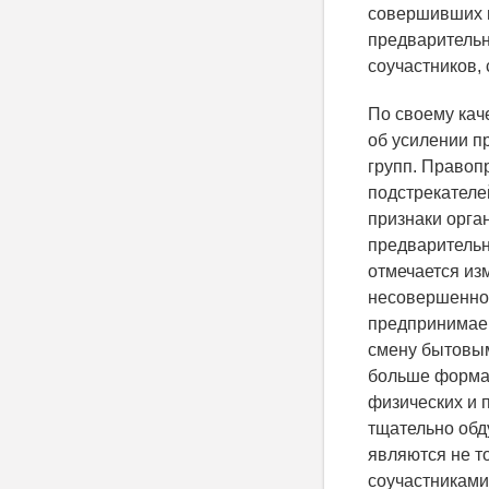
совершивших п
предварительн
соучастников,
По своему кач
об усилении п
групп. Правопр
подстрекателе
признаки орга
предварительн
отмечается из
несовершеннол
предпринимаем
смену бытовым
больше формал
физических и 
тщательно обд
являются не т
соучастниками