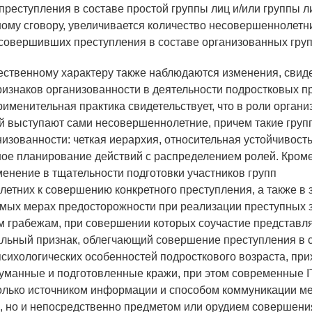
реступления в составе простой группы лиц и/или группы л
ому сговору, увеличивается количество несовершеннолетн
 совершивших преступления в составе организованных гру
ественному характеру также наблюдаются изменения, сви
ризнаков организованности в деятельности подростковых п
именительная практика свидетельствует, что в роли органи
й выступают сами несовершеннолетние, причем такие груп
низованности: четкая иерархия, относительная устойчивость
ое планирование действий с распределением ролей. Кроме
менение в тщательности подготовки участников групп
етних к совершению конкретного преступления, а также в 
ых мерах предосторожности при реализации преступных 
 грабежам, при совершении которых соучастие представля
ьный признак, облегчающий совершение преступления в 
психологических особенностей подросткового возраста, при
уманные и подготовленные кражи, при этом современные I
олько источником информации и способом коммуникации м
, но и непосредственно предметом или орудием совершени