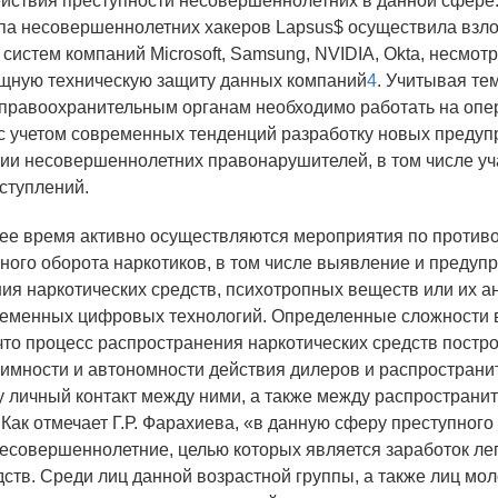
йствия преступности несовершеннолетних в данной сфере.
ппа несовершеннолетних хакеров Lapsus$ осуществила взл
систем компаний Microsoft, Samsung, NVIDIA, Okta, несмотр
щную техническую защиту данных компаний
4
. Учитывая т
 правоохранительным органам необходимо работать на опе
с учетом современных тенденций разработку новых преду
ии несовершеннолетних правонарушителей, в том числе уч
ступлений.
щее время активно осуществляются мероприятия по против
ного оборота наркотиков, в том числе выявление и предуп
ия наркотических средств, психотропных веществ или их а
менных цифровых технологий. Определенные сложности в
что процесс распространения наркотических средств постр
имности и автономности действия дилеров и распространи
личный контакт между ними, а также между распространи
 Как отмечает Г.Р. Фарахиева, «в данную сферу преступного
есовершеннолетние, целью которых является заработок ле
ств. Среди лиц данной возрастной группы, а также лиц мо