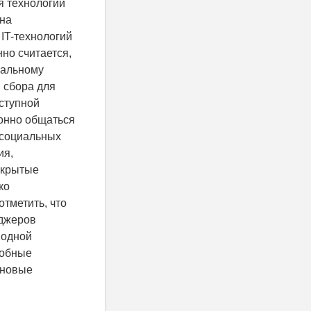
я технологий
 на
IT-технологий
но считается,
иальному
и сбора для
еступной
ионно общаться
о социальных
ия,
акрытые
ко
тметить, что
нджеров
 одной
собные
 новые