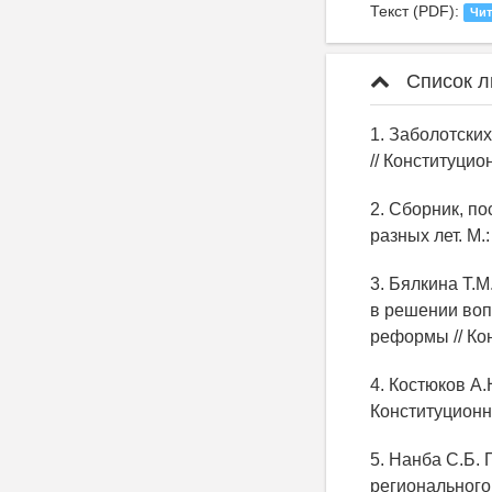
Текст (PDF):
Чит
Список л
1. Заболотски
// Конституцио
2. Сборник, п
разных лет. М.:
3. Бялкина Т.
в решении воп
реформы // Кон
4. Костюков А
Конституционно
5. Нанба С.Б.
регионального 