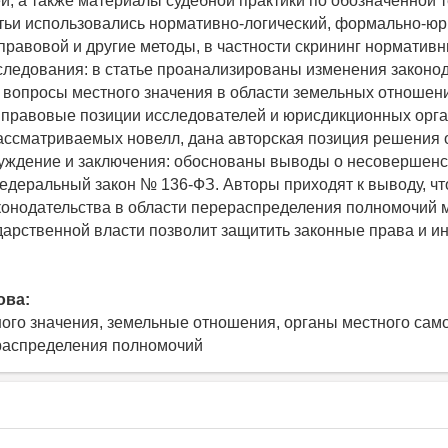
й, а также материалы судебной практики по обозначенной 
тьи использовались нормативно-логический, формально-юр
правовой и другие методы, в частности скрининг нормативн
следования: в статье проанализированы изменения законод
вопросы местного значения в области земельных отношен
правовые позиции исследователей и юрисдикционных орга
ссматриваемых новелл, дана авторская позиция решения
уждение и заключения: обоснованы выводы о несовершен
едеральный закон № 136-ФЗ. Авторы приходят к выводу, ч
конодательства в области перераспределения полномочий
дарственной власти позволит защитить законные права и и
ова:
ого значения, земельные отношения, органы местного сам
распределения полномочий