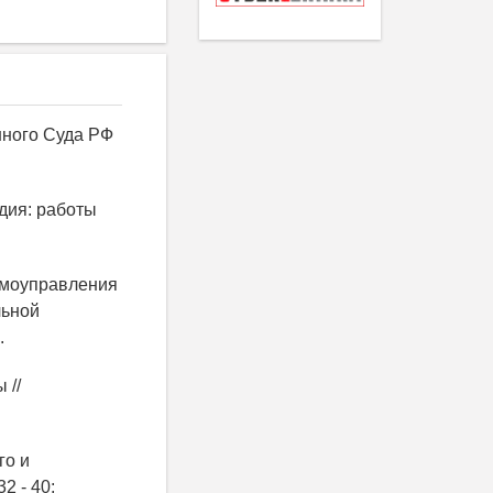
нного Суда РФ
дия: работы
самоуправления
льной
.
 //
го и
2 - 40;