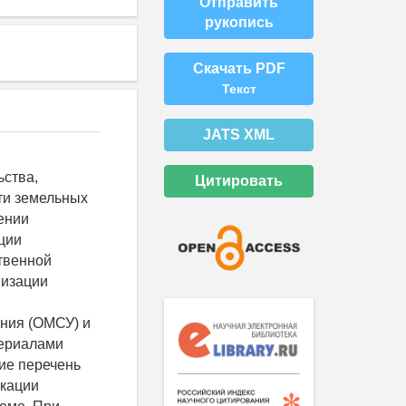
Отправить
рукопись
Скачать PDF
Текст
JATS XML
ьства,
Цитировать
ти земельных
ении
ции
твенной
низации
ния (ОМСУ) и
териалами
ие перечень
икации