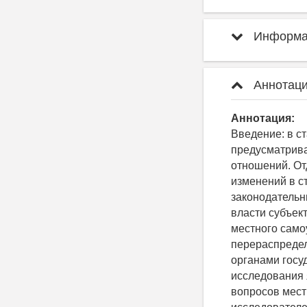
Информац
Аннотаци
Аннотация:
Введение: в с
предусматрива
отношений. От
изменений в с
законодательн
власти субъек
местного само
перераспреде
органами госу
исследования 
вопросов мест