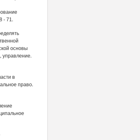
рование
 - 71.
ределять
ственной
ской основы
, управление.
асти в
пальное право.
ление
иципальное
о