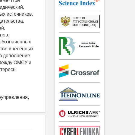
теме. При
идический,
ых источников.
ательства,
ий,
нов,
 обозначенных
стве внесенных
то дополнение
 между ОМСУ и
нтересы
оуправления,