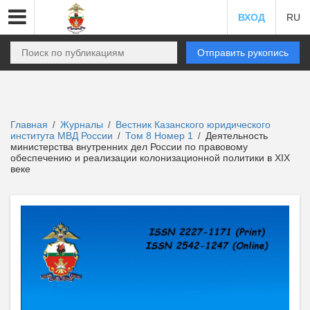
ВХОД
RU
Отправить рукопись
Главная
Журналы
Вестник Казанского юридического
/
/
института МВД России
Том 8 Номер 1
Деятельность
/
/
министерства внутренних дел России по правовому
обеспечению и реализации колонизационной политики в XIX
веке