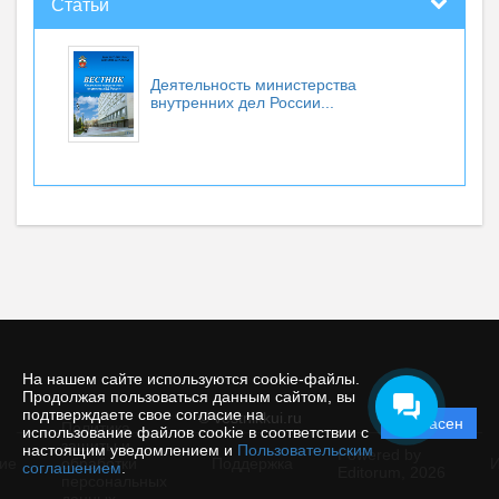
Статьи
Деятельность министерства
внутренних дел России...
На нашем сайте используются cookie-файлы.
Продолжая пользоваться данным сайтом, вы
подтверждаете свое согласие на
© vestnikkui.ru
Согласен
Политика
использование файлов cookie в соответствии с
защиты и
настоящим уведомлением и
Пользовательским
Powered by
ие
обработки
Поддержка
И
соглашением
.
Editorum,
2026
персональных