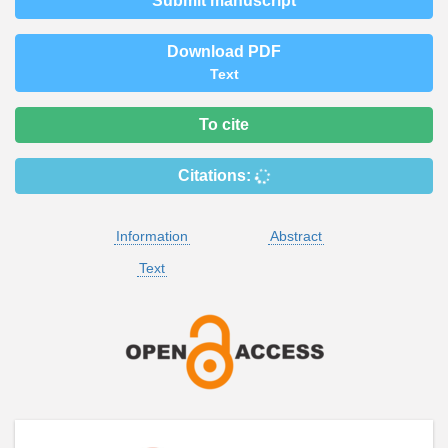
Submit manuscript
Download PDF
Text
To cite
Citations:
Information
Abstract
Text