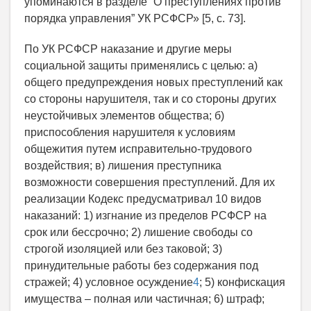
упоминаются в разделе “О преступлениях против
порядка управления” УК РСФСР» [5, с. 73].
По УК РСФСР наказание и другие меры
социальной защиты применялись с целью: а)
общего предупреждения новых преступлений как
со стороны нарушителя, так и со стороны других
неустойчивых элементов общества; б)
приспособления нарушителя к условиям
общежития путем исправительно-трудового
воздействия; в) лишения преступника
возможности совершения преступлений. Для их
реализации Кодекс предусматривал 10 видов
наказаний: 1) изгнание из пределов РСФСР на
срок или бессрочно; 2) лишение свободы со
строгой изоляцией или без таковой; 3)
принудительные работы без содержания под
стражей; 4) условное осуждение
4
; 5) конфискация
имущества – полная или частичная; 6) штраф;