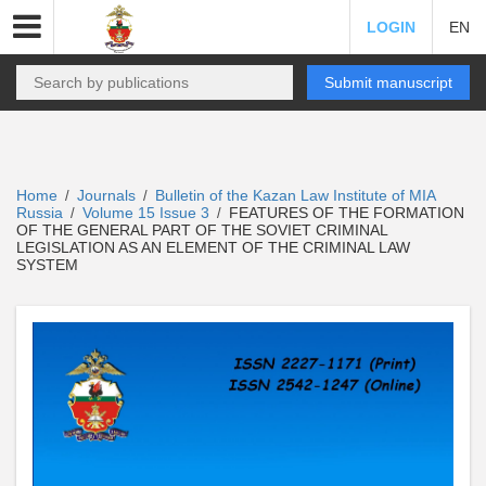
LOGIN
EN
Submit manuscript
Home
Journals
Bulletin of the Kazan Law Institute of MIA
/
/
Russia
Volume 15 Issue 3
FEATURES OF THE FORMATION
/
/
OF THE GENERAL PART OF THE SOVIET CRIMINAL
LEGISLATION AS AN ELEMENT OF THE CRIMINAL LAW
SYSTEM