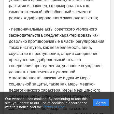
развития и, наконец, сформировалась как
самостоятельный обособленный элемент в
рамках кодифицированного законодательства;
- первоначальные акты советского уголовного
законодательства следует характеризовать как
довольно противоречивые в части регулирования
таких институтов, как невменяемость, вина,
соучастие в преступлении, стадии совершения
преступления, добровольный отказ от
совершения преступления, условное осуждение,
давность привлечения к уголовной
ответственности, наказание и другие меры
социальной защиты, такие как, меры медико-
педагогического характера, меры медицинского
характера, меры судебно-исправительного
Our website uses cookies. By continuing to use this
характера. Принятие УК РСФСР 1960 г.
site, you agree to our use of cookies in accordance
Agree
with this notice and the
Terms of Use
.
ознаменовало собой разрешение многих