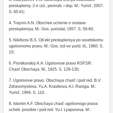
prestupleniy. 2-e izd., pererab. i dop. M.: Yurist', 2007.
S. 60-61;
4. Traynin A.N. Obschee uchenie o sostave
prestupleniya. M.: Gos. yurizdat, 1957. S. 59-60.
5. Nikiforov B.S. Ob'ekt prestupleniya po sovetskomu
ugolovnomu pravu. M.: Gos. izd-vo yurid. lit., 1960. S.
15;
6. Piontkovskiy A.A. Ugolovnoe pravo RSFSR:
Chast' Obschaya. M., 1925. S. 129-130;
7. Ugolovnoe pravo. Obschaya chast' / pod red. B.V.
Zdravomyslova, Yu.A. Krasikova, A.I. Raroga. M.:
Yurist', 1994. S. 110.
8. Istomin A.F. Obschaya chast' ugolovnogo prava:
ucheb. posobie / pod red. Yu.I. Lyapunova. M.: