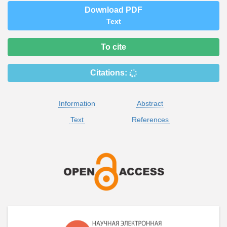
Download PDF
Text
To cite
Citations:
Information
Abstract
Text
References