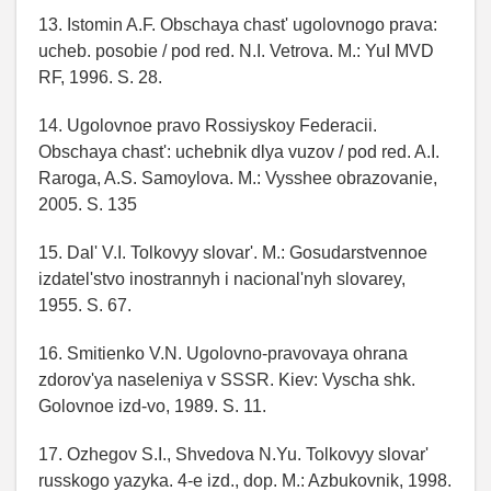
13. Istomin A.F. Obschaya chast' ugolovnogo prava:
ucheb. posobie / pod red. N.I. Vetrova. M.: YuI MVD
RF, 1996. S. 28.
14. Ugolovnoe pravo Rossiyskoy Federacii.
Obschaya chast': uchebnik dlya vuzov / pod red. A.I.
Raroga, A.S. Samoylova. M.: Vysshee obrazovanie,
2005. S. 135
15. Dal' V.I. Tolkovyy slovar'. M.: Gosudarstvennoe
izdatel'stvo inostrannyh i nacional'nyh slovarey,
1955. S. 67.
16. Smitienko V.N. Ugolovno-pravovaya ohrana
zdorov'ya naseleniya v SSSR. Kiev: Vyscha shk.
Golovnoe izd-vo, 1989. S. 11.
17. Ozhegov S.I., Shvedova N.Yu. Tolkovyy slovar'
russkogo yazyka. 4-e izd., dop. M.: Azbukovnik, 1998.