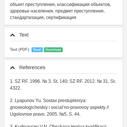
объект преступления, классификация объектов,
здоровье населения, предмет преступления,
стандартизация, сертификация
Text
Text (PDF):
Read
Download
References
1. SZ RF. 1996. № 3. St. 140; SZ RF. 2012. № 31. St.
4322.
2. Lyapunov Yu. Sostav prestupleniya:
gnoseologicheskiy i social'no-pravovoy aspekty //
Ugolovnoe pravo. 2005. №5. S. 44.
3. Kudryavcev V.N. Obschaya teoriya kvalifikacii