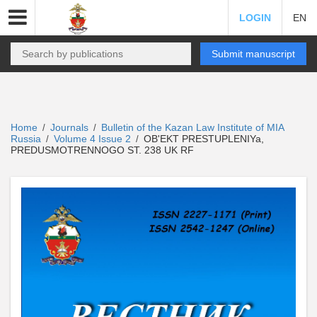
LOGIN
EN
Submit manuscript
Home
Journals
Bulletin of the Kazan Law Institute of MIA
/
/
Russia
Volume 4 Issue 2
OB'EKT PRESTUPLENIYa,
/
/
PREDUSMOTRENNOGO ST. 238 UK RF