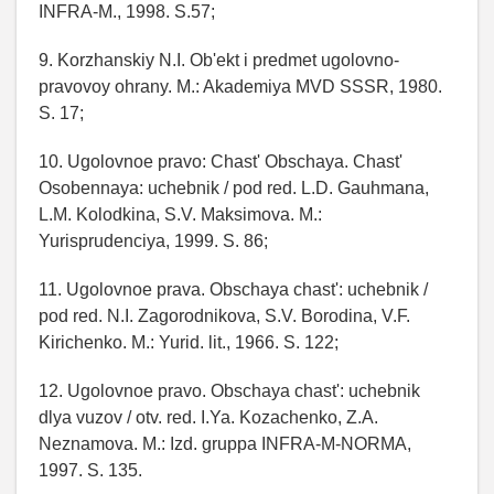
INFRA-M., 1998. S.57;
9. Korzhanskiy N.I. Ob'ekt i predmet ugolovno-
pravovoy ohrany. M.: Akademiya MVD SSSR, 1980.
S. 17;
10. Ugolovnoe pravo: Chast' Obschaya. Chast'
Osobennaya: uchebnik / pod red. L.D. Gauhmana,
L.M. Kolodkina, S.V. Maksimova. M.:
Yurisprudenciya, 1999. S. 86;
11. Ugolovnoe prava. Obschaya chast': uchebnik /
pod red. N.I. Zagorodnikova, S.V. Borodina, V.F.
Kirichenko. M.: Yurid. lit., 1966. S. 122;
12. Ugolovnoe pravo. Obschaya chast': uchebnik
dlya vuzov / otv. red. I.Ya. Kozachenko, Z.A.
Neznamova. M.: Izd. gruppa INFRA-M-NORMA,
1997. S. 135.