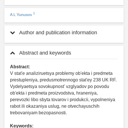
1
A L Yunusov
Author and publication information
Abstract and keywords
Abstract:
V stat'e analiziruetsya problemy ob'ekta i predmeta
prestupleniya, predusmotrennogo stat'ey 238 UK RF.
Vydelyaetsya sovokupnost' vzglyadov po povodu
ob'ekta i predmeta proizvodstva, hraneniya,
perevozki libo sbyta tovarov i produkcii, vypolneniya
rabot ili okazaniya uslug, ne otvechayuschih
trebovaniyam bezopasnosti.
Keywords: