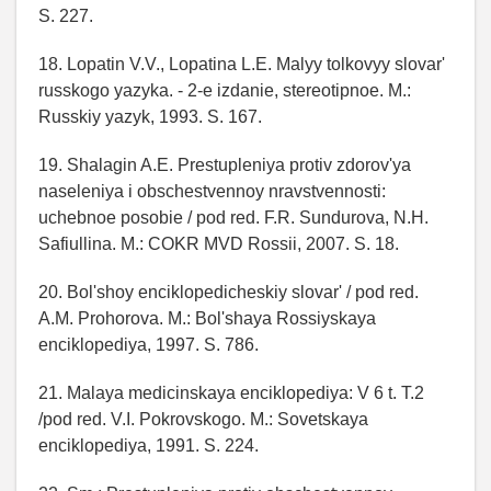
S. 227.
18. Lopatin V.V., Lopatina L.E. Malyy tolkovyy slovar'
russkogo yazyka. - 2-e izdanie, stereotipnoe. M.:
Russkiy yazyk, 1993. S. 167.
19. Shalagin A.E. Prestupleniya protiv zdorov'ya
naseleniya i obschestvennoy nravstvennosti:
uchebnoe posobie / pod red. F.R. Sundurova, N.H.
Safiullina. M.: COKR MVD Rossii, 2007. S. 18.
20. Bol'shoy enciklopedicheskiy slovar' / pod red.
A.M. Prohorova. M.: Bol'shaya Rossiyskaya
enciklopediya, 1997. S. 786.
21. Malaya medicinskaya enciklopediya: V 6 t. T.2
/pod red. V.I. Pokrovskogo. M.: Sovetskaya
enciklopediya, 1991. S. 224.