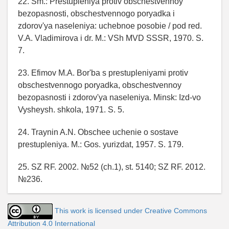
22. Sm.: Prestupleniya protiv obschestvennoy
bezopasnosti, obschestvennogo poryadka i
zdorov'ya naseleniya: uchebnoe posobie / pod red.
V.A. Vladimirova i dr. M.: VSh MVD SSSR, 1970. S.
7.
23. Efimov M.A. Bor'ba s prestupleniyami protiv
obschestvennogo poryadka, obschestvennoy
bezopasnosti i zdorov'ya naseleniya. Minsk: Izd-vo
Vysheysh. shkola, 1971. S. 5.
24. Traynin A.N. Obschee uchenie o sostave
prestupleniya. M.: Gos. yurizdat, 1957. S. 179.
25. SZ RF. 2002. №52 (ch.1), st. 5140; SZ RF. 2012.
№236.
This work is licensed under Creative Commons
Attribution 4.0 International