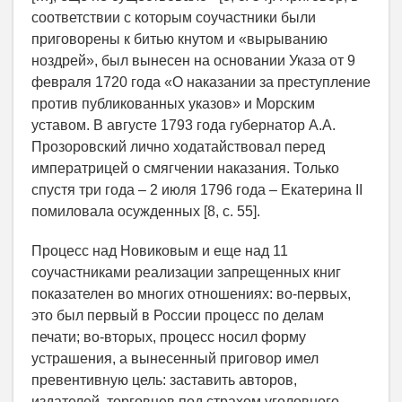
соответствии с которым соучастники были
приговорены к битью кнутом и «вырыванию
ноздрей», был вынесен на основании Указа от 9
февраля 1720 года «О наказании за преступление
против публикованных указов» и Морским
уставом. В августе 1793 года губернатор А.А.
Прозоровский лично ходатайствовал перед
императрицей о смягчении наказания. Только
спустя три года – 2 июля 1796 года – Екатерина II
помиловала осужденных [8, c. 55].
Процесс над Новиковым и еще над 11
соучастниками реализации запрещенных книг
показателен во многих отношениях: во-первых,
это был первый в России процесс по делам
печати; во-вторых, процесс носил форму
устрашения, а вынесенный приговор имел
превентивную цель: заставить авторов,
издателей, торговцев под страхом уголовного