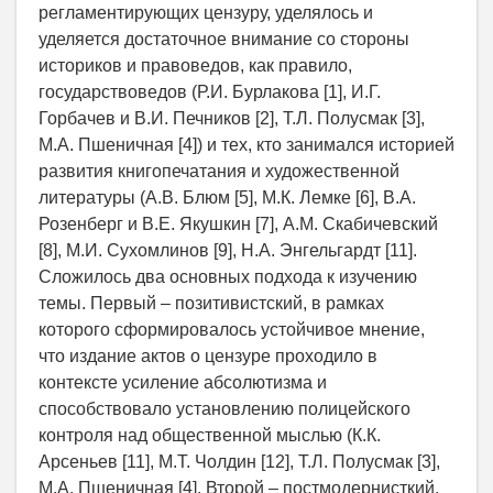
регламентирующих цензуру, уделялось и
уделяется достаточное внимание со стороны
историков и правоведов, как правило,
государствоведов (Р.И. Бурлакова [1], И.Г.
Горбачев и В.И. Печников [2], Т.Л. Полусмак [3],
М.А. Пшеничная [4]) и тех, кто занимался историей
развития книгопечатания и художественной
литературы (А.В. Блюм [5], М.К. Лемке [6], В.А.
Розенберг и В.Е. Якушкин [7], А.М. Скабичевский
[8], М.И. Сухомлинов [9], Н.А. Энгельгардт [11].
Сложилось два основных подхода к изучению
темы. Первый – позитивистский, в рамках
которого сформировалось устойчивое мнение,
что издание актов о цензуре проходило в
контексте усиление абсолютизма и
способствовало установлению полицейского
контроля над общественной мыслью (К.К.
Арсеньев [11], М.Т. Чолдин [12], Т.Л. Полусмак [3],
М.А. Пшеничная [4]. Второй – постмодернисткий,