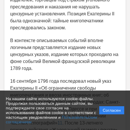
преследования и наказания не нарушать
цензурные установления. Позиция Екатерины II
была однозначной: тайные книгопечатники
преследовались законом.
В контексте описываемых событий вполне
логичным представляется издание новых
цензурных указов, издание которых проходило на
фоне событий Великой французской революции
1789 года.
16 сентября 1796 года последовал новый указ
Екатерины II «Об ограничении свободы
книгопечатания и ввоза иностранных книг; об
На нашем сайте используются cookie-файлы.
учреждении на сей конец ценсур в городах: Санкт-
Продолжая пользоваться данным сайтом, вы
подтверждаете свое согласие на
Петербурге, Москве, Риге, Одессе и при
Согласен
использование файлов cookie в соответствии с
Радзивиловской таможне, и об упразднении
настоящим уведомлением и
Пользовательским
соглашением
.
частных типографий»
11
. После 13-летнего
режима действия «Жалованной грамоты печати»