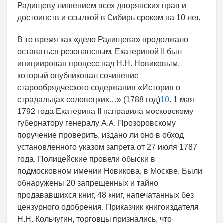
Радищеву лишением всех дворянских прав и
достоинств и ссылкой в Сибирь сроком на 10 лет.
В то время как «дело Радищева» продолжало
оставаться резонансным, Екатериной II был
инициирован процесс над Н.Н. Новиковым,
который опубликовал сочинение
старообрядческого содержания «История о
страдальцах соловецких…» (1788 год)
10
. 1 мая
1792 года Екатерина II направила московскому
губернатору генералу А.А. Прозоровскому
поручение проверить, издано ли оно в обход
установленного указом запрета от 27 июля 1787
года. Полицейские провели обыски в
подмосковном имении Новикова, в Москве. Были
обнаружены 20 запрещенных и тайно
продававшихся книг, 48 книг, напечатанных без
цензурного одобрения. Приказчик книгоиздателя
Н.Н. Кольчугин, торговцы признались, что