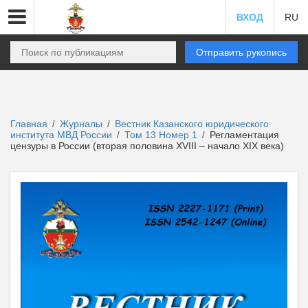
ВХОД
RU
Отправить рукопись
Главная
Журналы
Вестник Казанского юридического
/
/
института МВД России
Том 13 Номер 1
Регламентация
/
/
цензуры в России (вторая половина XVIII – начало XIX века)