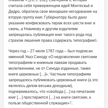
считала себя приверженцем идей Монтескьё и
Дидро, обратила свое монаршее негодование на
вторую группу книг. Губернатору было дано
указание конфисковать тираж всех шести книг и
сжечь, а Новикову и другим издателям
запрещалась публикация книг такого рода под
страхом лишения права содержать типографии
6
.
Через год – 27 июля 1787 года – был подписан
именной Указ Синоду «О недозволении светским
типографиям и книжным лавкам продавать
молитвенники, не от Синода изданные, также
книги церковные […]». Частным типографиям
запрещалось публиковать церковные книги (а это
являлось делом весьма доходным),
подчеркивалось, что «свобода […] на печатание
книг […] простирается […] на книги светские, к
пользе общественной служащие»
7
.