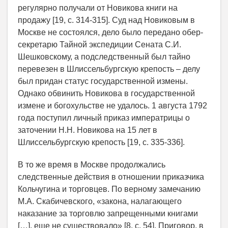
регулярно получали от Новикова книги на
продажу [19, c. 314-315]. Суд над Новиковым в
Москве не состоялся, дело было передано обер-
секретарю Тайной экспедиции Сената С.И.
Шешковскому, а подследственный был тайно
перевезен в Шлиссельбургскую крепость – делу
был придан статус государственной измены.
Однако обвинить Новикова в государственной
измене и богохульстве не удалось. 1 августа 1792
года поступил личный приказ императрицы о
заточении Н.Н. Новикова на 15 лет в
Шлиссельбургскую крепость [19, c. 335-336].
В то же время в Москве продолжались
следственные действия в отношении приказчика
Кольчугина и торговцев. По верному замечанию
М.А. Скабичевского, «закона, налагающего
наказание за торговлю запрещенными книгами
[…], еще не существовало» [8, c. 54]. Приговор, в