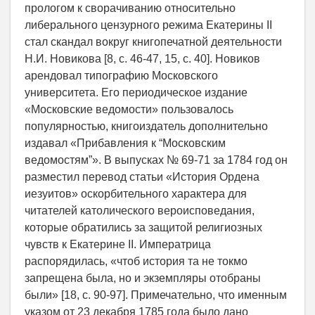
прологом к сворачиванию относительно
либерального цензурного режима Екатерины II
стал скандал вокруг книгопечатной деятельности
Н.И. Новикова [8, c. 46-47, 15, c. 40]. Новиков
арендовал типографию Московского
университета. Его периодическое издание
«Московские ведомости» пользовалось
популярностью, книгоиздатель дополнительно
издавал «Прибавления к “Московским
ведомостям”». В выпусках № 69-71 за 1784 год он
разместил перевод статьи «История Ордена
иезуитов» оскорбительного характера для
читателей католического вероисповедания,
которые обратились за защитой религиозных
чувств к Екатерине II. Императрица
распорядилась, «чтоб история та не токмо
запрещена была, но и экземпляры отобраны
были» [18, c. 90-97]. Примечательно, что именным
указом от 23 декабря 1785 года было дано