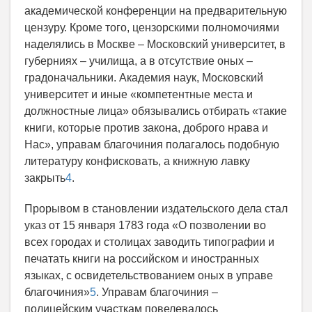
академической конференции на предварительную
цензуру. Кроме того, цензорскими полномочиями
наделялись в Москве – Московский университет, в
губерниях – училища, а в отсутствие оных –
градоначальники. Академия наук, Московский
университет и иные «компетентные места и
должностные лица» обязывались отбирать «такие
книги, которые против закона, доброго нрава и
Нас», управам благочиния полагалось подобную
литературу конфисковать, а книжную лавку
закрыть
4
.
Прорывом в становлении издательского дела стал
указ от 15 января 1783 года «О позволении во
всех городах и столицах заводить типографии и
печатать книги на российском и иностранных
языках, с освидетельствованием оных в управе
благочиния»
5
. Управам благочиния –
полицейским участкам повелевалось