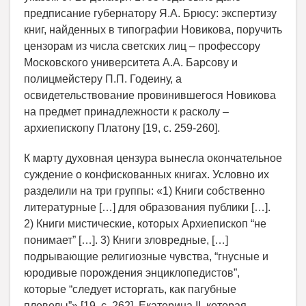
предписание губернатору Я.А. Брюсу: экспертизу
книг, найденных в типографии Новикова, поручить
цензорам из числа светских лиц – профессору
Московского университета А.А. Барсову и
полицмейстеру П.П. Годеину, а
освидетельствование провинившегося Новикова
на предмет принадлежности к расколу –
архиепископу Платону [19, c. 259-260].
К марту духовная цензура вынесла окончательное
суждение о конфискованных книгах. Условно их
разделили на три группы: «1) Книги собственно
литературные […] для образования публики […].
2) Книги мистические, которых Архиепископ “не
понимает” […]. 3) Книги зловредные, […]
подрывающие религиозные чувства, “гнусные и
юродивые порождения энциклопедистов”,
которые “следует исторгать, как пагубные
плевелы”» [19, c. 262]. Екатерина II, которая