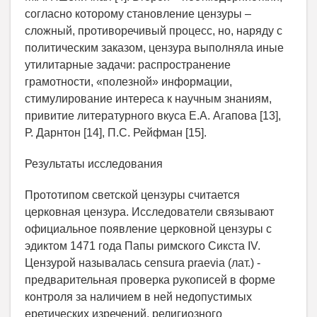
согласно которому становление цензуры –
сложный, противоречивый процесс, но, наряду с
политическим заказом, цензура выполняла иные
утилитарные задачи: распространение
грамотности, «полезной» информации,
стимулирование интереса к научным знаниям,
привитие литературного вкуса Е.А. Агапова [13],
Р. Дарнтон [14], П.С. Рейфман [15].
Результаты исследования
Прототипом светской цензуры считается
церковная цензура. Исследователи связывают
официальное появление церковной цензуры с
эдиктом 1471 года Папы римского Сикста IV.
Цензурой называлась censura praevia (лат.) -
предварительная проверка рукописей в форме
контроля за наличием в ней недопустимых
еретических изречений, религиозного