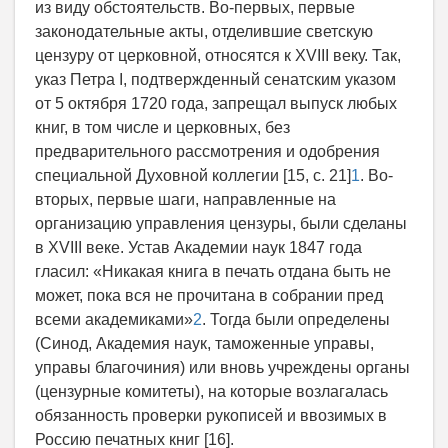
из виду обстоятельств. Во-первых, первые
законодательные акты, отделившие светскую
цензуру от церковной, относятся к XVIII веку. Так,
указ Петра I, подтвержденный сенатским указом
от 5 октября 1720 года, запрещал выпуск любых
книг, в том числе и церковных, без
предварительного рассмотрения и одобрения
специальной Духовной коллегии [15, c. 21]
1
. Во-
вторых, первые шаги, направленные на
организацию управления цензуры, были сделаны
в XVIII веке. Устав Академии наук 1847 года
гласил: «Никакая книга в печать отдана быть не
может, пока вся не прочитана в собрании пред
всеми академиками»
2
. Тогда были определены
(Синод, Академия наук, таможенные управы,
управы благочиния) или вновь учреждены органы
(цензурные комитеты), на которые возлагалась
обязанность проверки рукописей и ввозимых в
Россию печатных книг [16].