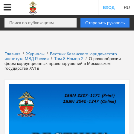
ВХОД
RU
Отправить рукопись
Главная
Журналы
Вестник Казанского юридического
/
/
института МВД России
Том 8 Номер 2
О разнообразии
/
/
форм коррупционных правонарушений в Московском
государстве XVI в