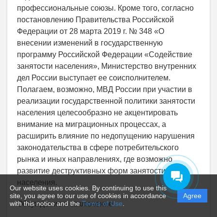
профессиональные союзы. Кроме того, согласно
постановлению Правительства Российской
Федерации от 28 марта 2019 г. № 348 «О
внесении изменений в государственную
программу Российской Федерации «Содействие
занятости населения», Министерство внутренних
дел России выступает ее соисполнителем.
Полагаем, возможно, МВД России при участии в
реализации государственной политики занятости
населения целесообразно не акцентировать
внимание на миграционных процессах, а
расширить влияние по недопущению нарушения
законодательства в сфере потребительского
рынка и иных направлениях, где возможно
развитие деструктивных форм занятости
населения.
Our website uses cookies. By continuing to use this
site, you agree to our use of cookies in accordance
Agree
with this notice and the
Terms of Use
.
Обсуждение и заключение