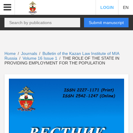
LOGIN
EN
Submit manuscript
Home
Journals
Bulletin of the Kazan Law Institute of MIA
/
/
Russia
Volume 16 Issue 1
THE ROLE OF THE STATE IN
/
/
PROVIDING EMPLOYMENT FOR THE POPULATION