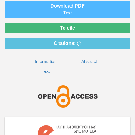
Download PDF
Text
To cite
Citations:
Information
Abstract
Text