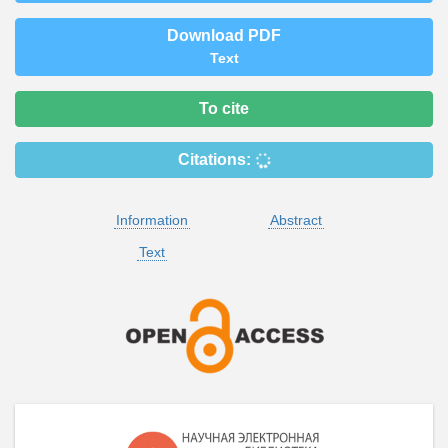
Download PDF
Text
To cite
Citations:
Information
Abstract
Text