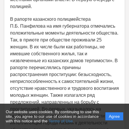
полицией.
В рапорте казанского полицмейстера
П.Б. Панфилова на имя губернатора отмечались
положительные моменты деятельности общества.
Так, в приюте при обществе проживали 25
женщин. В их числе были как работницы, не
имевшие собственного жилья, так и
«извлеченные из казанских домов терпимости». В
рапорте перечислялись причины
распространения проституции: безысходность,
неприспособленность к самостоятельной жизни,
отсутствие нравственного и трудового воспитания
молодых женщин. Также излагался ряд
предложений, направленных на борьбу с
проституцией. Во-первых, указывалось на
Our website uses cookies. By continuing to use this
необходимость привлечения большей части
site, you agree to our use of cookies in accordance
Agree
with this notice and the
Terms of Use
.
интеллигенции города Казани к деятельности