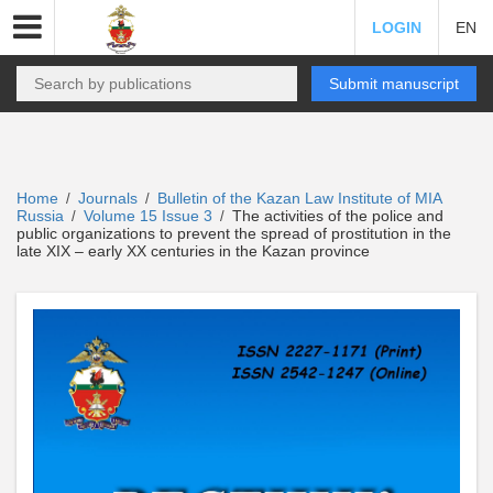
LOGIN
EN
Submit manuscript
Home
Journals
Bulletin of the Kazan Law Institute of MIA
/
/
Russia
Volume 15 Issue 3
The activities of the police and
/
/
public organizations to prevent the spread of prostitution in the
late XIX – early XX centuries in the Kazan province