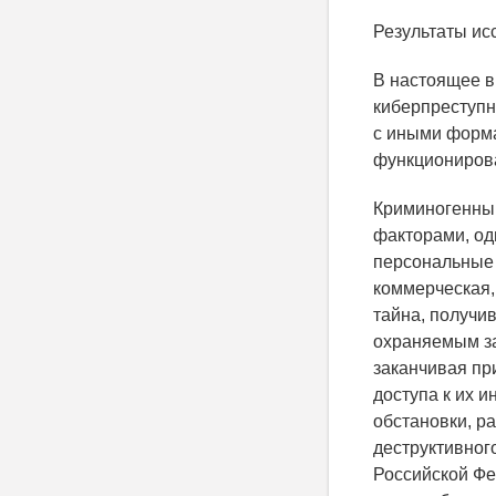
Результаты ис
В настоящее 
киберпреступн
с иными форма
функционирова
Криминогенный
факторами, од
персональные 
коммерческая,
тайна, получи
охраняемым за
заканчивая пр
доступа к их 
обстановки, р
деструктивног
Российской Фе