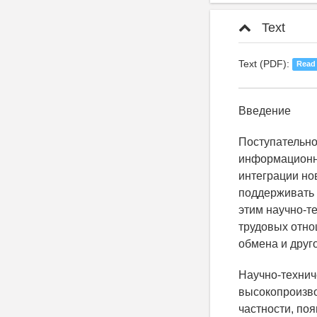
Text
Text (PDF):
Read
Введение
Поступательно
информационно
интеграции но
поддерживать 
этим научно-т
трудовых отно
обмена и друг
Научно-технич
высокопроизво
частности, п