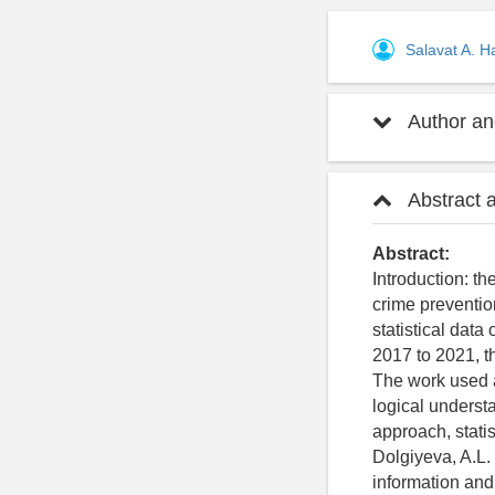
Salavat A. H
Author and
Abstract 
Abstract:
Introduction: th
crime prevention
statistical data
2017 to 2021, t
The work used a 
logical underst
approach, statis
Dolgiyeva, A.L.
information and