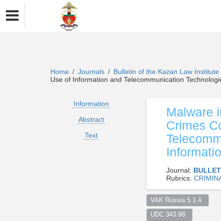
Home
Journals
Bulletin of the Kazan Law Institut
/
/
Use of Information and Telecommunication Technologi
Information
Malware i
Abstract
Crimes Co
Text
Telecommu
Informati
Journal:
BULLET
Rubrics:
CRIMINA
VAK Russia 5.1.4  
UDC 343.98  