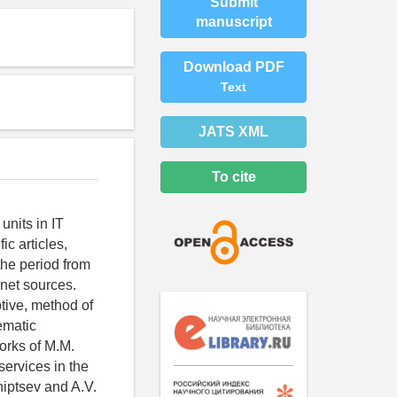
Submit
manuscript
Download PDF
Text
JATS XML
To cite
units in IT
ic articles,
the period from
rnet sources.
ptive, method of
ematic
works of M.M.
services in the
hiptsev and A.V.