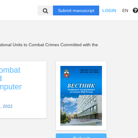
Submit manuscript
LOGIN
EN
rational Units to Combat Crimes Committed with the
Combat
d
mputer
, 2022