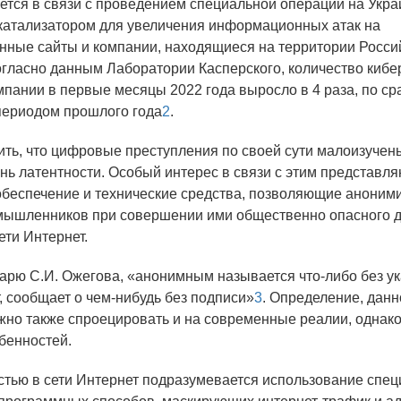
ется в связи с проведением специальной операции на Укра
атализатором для увеличения информационных атак на
нные сайты и компании, находящиеся на территории Росси
гласно данным Лаборатории Касперского, количество кибе
мпании в первые месяцы 2022 года выросло в 4 раза, по с
периодом прошлого года
2
.
ить, что цифровые преступления по своей сути малоизучен
нь латентности. Особый интерес в связи с этим представля
беспечение и технические средства, позволяющие аноним
мышленников при совершении ими общественно опасного 
ети Интернет.
арю С.И. Ожегова, «анонимным называется что-либо без у
т, сообщает о чем-нибудь без подписи»
3
. Определение, данн
но также спроецировать и на современные реалии, однако
бенностей.
тью в сети Интернет подразумевается использование спе