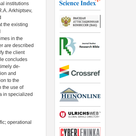
l institutions
R.A. Arkhiptsev,
d
t the existing
d
imes in the
er are described
fy the client
cle concludes
timely de-
tion and
ion to the
 the use of
a in specialized
fic; operational