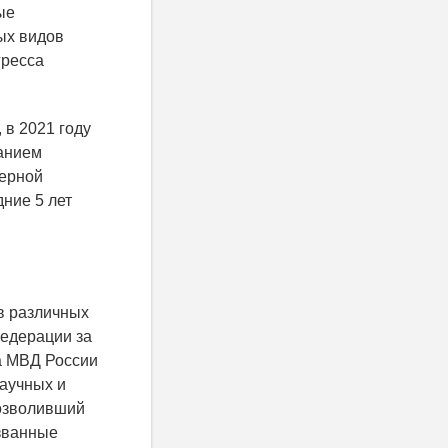
ые
ых видов
гресса
в 2021 году
ванием
ерной
дние 5 лет
в различных
Федерации за
ра МВД России
научных и
позволивший
званные