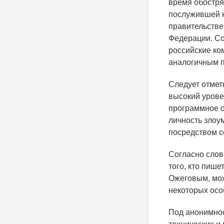
время обостря
послужившей к
правительстве
Федерации. Со
российские ко
аналогичным 
Следует отмет
высокий урове
программное о
личность злоу
посредством с
Согласно слов
того, кто пише
Ожеговым, мож
некоторых осо
Под анонимнос