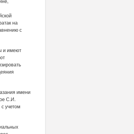
ине,
йской
ратак на
равнению с
ы и имеют
ют
изировать
деяния
казания имени
ое С.И.
 с учетом
циальных