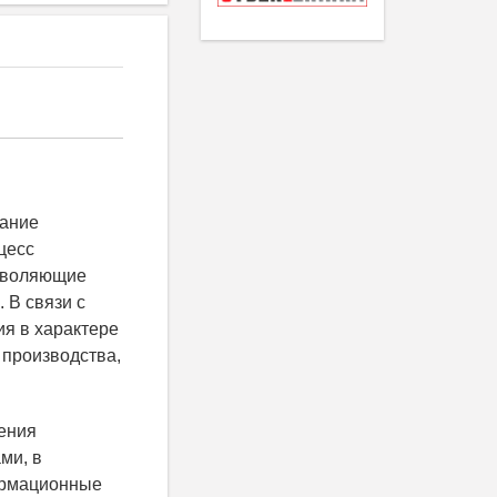
вание
цесс
озволяющие
 В связи с
ия в характере
 производства,
ения
ми, в
ормационные