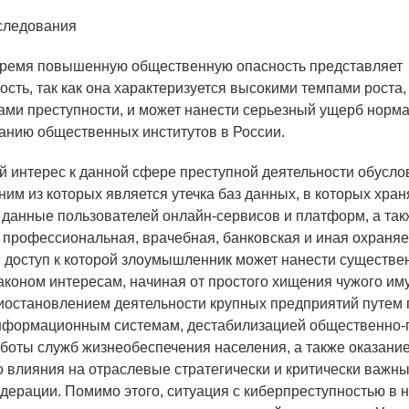
следования
время повышенную общественную опасность представляет
ость, так как она характеризуется высокими темпами роста
ми преступности, и может нанести серьезный ущерб норм
нию общественных институтов в России.
 интерес к данной сфере преступной деятельности обусло
ним из которых является утечка баз данных, в которых хран
данные пользователей онлайн-сервисов и платформ, а так
 профессиональная, врачебная, банковская и иная охраня
в доступ к которой злоумышленник может нанести существ
коном интересам, начиная от простого хищения чужого им
иостановлением деятельности крупных предприятий путем
информационным системам, дестабилизацией общественно-
аботы служб жизнеобеспечения населения, а также оказани
о влияния на отраслевые стратегически и критически важн
дерации. Помимо этого, ситуация с киберпреступностью в 