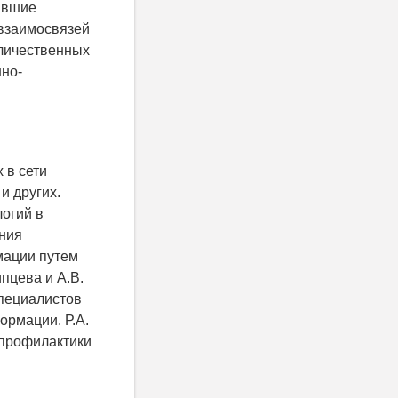
чившие
 взаимосвязей
оличественных
но-
 в сети
и других.
огий в
ния
мации путем
пцева и А.В.
специалистов
рмации. Р.А.
 профилактики