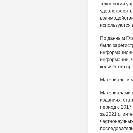
технологии уп
удовлетворять
взаимодействи
используются 
По данным Гла
было зарегист
информационн
информации, ч
количество пр
Материалы и 
Материалами и
изданиях, ста
период с 2017
за 2021 г., ин
частнонаучных
последователь