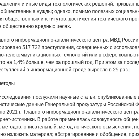
равления и иные виды технологических решений, призванн
 общественные нужды; однако, помимо полезных социальн
я общественных институтов, достижения технического про
в общественно вредных целях.
вного информационно-аналитического центра МВД России, 
рировано 517 722 преступления, совершенных с использо
о-телекоммуникационных технологий или в сфере компьют
то на 1,4% больше, чем за прошлый год. При этом за после
еступлений в информационной среде выросло в 25 раз
1
.
методы
сследования послужили научные статьи, опубликованные 
тистические данные Генеральной прокуратуры Российской 
 по 2021 г., Главного информационно-аналитического цент
тернет-источники. В работе применялась совокупность обще
 методов: описательный; метод логического осмысления, 
но изложить материал; абстрагирование и обобщение, при