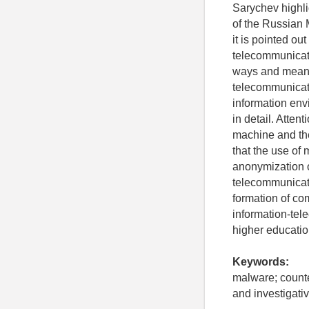
Sarychev highlig
of the Russian M
it is pointed o
telecommunicatio
ways and means 
telecommunicati
information env
in detail. Atten
machine and the
that the use of 
anonymization o
telecommunicatio
formation of co
information-tel
higher educatio
Keywords:
malware; counter
and investigativ