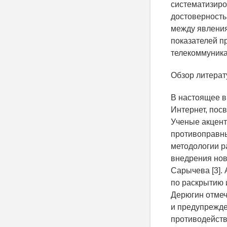
систематизиро
достоверность
между явления
показателей п
телекоммуника
Обзор литера
В настоящее в
Интернет, посв
Ученые акцент
противоправн
методологии р
внедрения нов
Сарычева [3].
по раскрытию 
Дерюгин отмеч
и предупрежде
противодействи