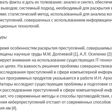
вать факты и дать их толкование; анализ и синтез, обеспе
 выводов; системный подход, необходимый для раскрытия
ми; статистический метод, использованный для анализа к
реступлений, совершенных с использованием информацион
ционных технологий.
туры
ремя особенностям раскрытия преступлений, совершаемых
ящены научные труды М.М. Долгиевой [1], А.Л. Осипенко [2] 
ируют внимание на использовании существующих IT-технол
ых целях. На важность решения проблемы совершенствова
асследования преступлений в сфере компьютерной инфор
ых программных продуктов указывается в работе И.Н. Архи
 Авторы исследуют существующие проблемы в подготовке 
и расследованию преступлений в сфере компьютерной инфо
ает, что современные методы и способы противодействия,
ния киберпреступлений отстают от современных способов
я им [4].