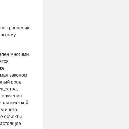
, по сравнению
альному
влен многими
ятся
же
емая законом
енный вред
ущества,
 получения
политической
ем иного
ые объекты
настоящее