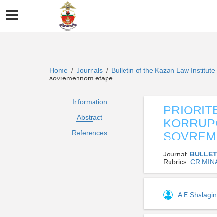
Home
Journals
Bulletin of the Kazan Law Institut
/
/
sovremennom etape
Information
PRIORIT
Abstract
KORRUP
References
SOVREM
Journal:
BULLET
Rubrics:
CRIMIN
A E Shalagi