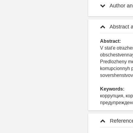
Author and
Abstract 
Abstract:
V stat'e otrazh
obschestvennay
Predlozheny me
korrupcionnyh p
sovershenstvov
Keywords:
коррупция, ко
предупреждени
Referenc