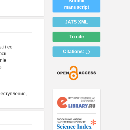
Submit
manuscript
JATS XML
To cite
ti i ee
Citations:
cii.
nie
o
реступление,