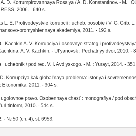
 A. D. Korrumpirovannaya Rossiya / A. D. Konstantinov. - M. :
RESS, 2006. - 640 s.
ks L. E. Protivodeystvie korrupcii : ucheb. posobie / V. G. Grib, L. 
nansovo-promyshlennaya akademiya, 2011. - 192 s.
., Kachkin A. V. Korrupciya i osnovnye strategii protivodeystviy
Kachkina, A. V. Kachkin. - Ul'yanovsk : Pechatnyy dvor, 2010. - 8
 : uchebnik / pod red. V. I. Avdiyskogo. - M. : Yurayt, 2014. - 351
 D. Korrupciya kak global'naya problema: istoriya i sovremennost'
 : Ekonomika, 2011. - 304 s.
e ugolovnoe pravo. Osobennaya chast' : monografiya / pod obsch.
Yurlitinform, 2010. - 544 s.
. - № 50 (ch. 4), st. 6953.