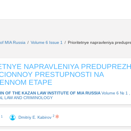
e of MIA Russia
Volume 6 Issue 1
Prioritetnye napravleniya predupr
/
/
ETNYE NAPRAVLENIYA PREDUPREZH
CIONNOY PRESTUPNOSTI NA
ENNOM ETAPE
IN OF THE KAZAN LAW INSTITUTE OF MIA RUSSIA
Volume 6 № 1 ,
AL LAW AND CRIMINOLOGY
2
1
Dmitriy E. Kabirov
n