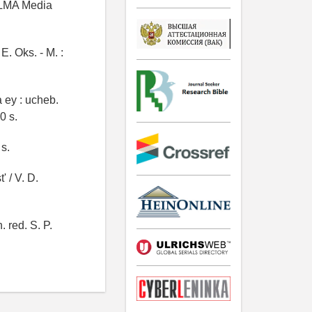
 OLMA Media
E. Oks. - M. :
a ey : ucheb.
0 s.
 s.
 / V. D.
 red. S. P.