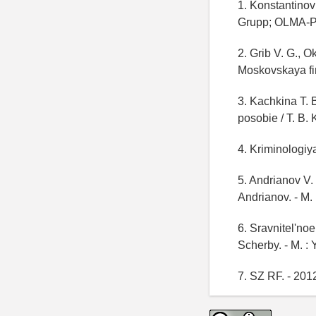
1. Konstantinov
Grupp; OLMA-P
2. Grib V. G., O
Moskovskaya fi
3. Kachkina T. B
posobie / T. B. 
4. Kriminologiya
5. Andrianov V.
Andrianov. - M.
6. Sravnitel'no
Scherby. - M. : 
7. SZ RF. - 2012