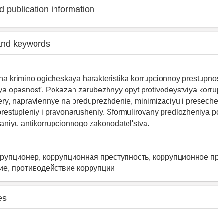
 publication information
and keywords
ena kriminologicheskaya harakteristika korrupcionnoy prestupnos
a opasnost'. Pokazan zarubezhnyy opyt protivodeystviya korrup
ry, napravlennye na preduprezhdenie, minimizaciyu i preseche
restupleniy i pravonarusheniy. Sformulirovany predlozheniya p
aniyu antikorrupcionnogo zakonodatel'stva.
ррупционер, коррупционная преступность, коррупционное п
е, противодействие коррупции
es