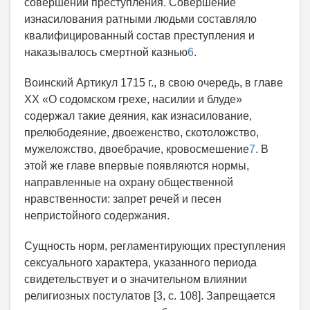
совершении преступления. Совершение
изнасилования ратными людьми составляло
квалифицированный состав преступления и
наказывалось смертной казнью
6
.
Воинский Артикул 1715 г., в свою очередь, в главе
XX «О содомском грехе, насилии и блуде»
содержал такие деяния, как изнасилование,
прелюбодеяние, двоеженство, скотоложство,
мужеложство, двоебрачие, кровосмешение
7
. В
этой же главе впервые появляются нормы,
направленные на охрану общественной
нравственности: запрет речей и песен
непристойного содержания.
Сущность норм, регламентирующих преступления
сексуального характера, указанного периода
свидетельствует и о значительном влиянии
религиозных постулатов [3, с. 108]. Запрещается