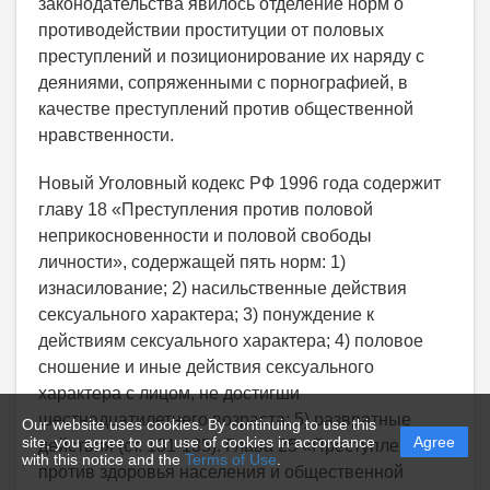
законодательства явилось отделение норм о
противодействии проституции от половых
преступлений и позиционирование их наряду с
деяниями, сопряженными с порнографией, в
качестве преступлений против общественной
нравственности.
Новый Уголовный кодекс РФ 1996 года содержит
главу 18 «Преступления против половой
неприкосновенности и половой свободы
личности», содержащей пять норм: 1)
изнасилование; 2) насильственные действия
сексуального характера; 3) понуждение к
действиям сексуального характера; 4) половое
сношение и иные действия сексуального
характера с лицом, не достигши
шестнадцатилетнего возраста; 5) развратные
Our website uses cookies. By continuing to use this
site, you agree to our use of cookies in accordance
Agree
действия (ст. 131-135). Глава 25 «Преступления
with this notice and the
Terms of Use
.
против здоровья населения и общественной