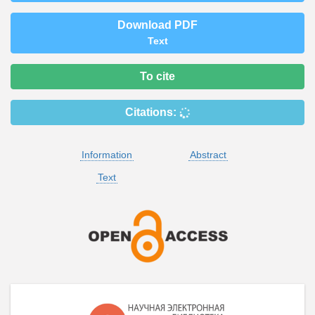
Download PDF
Text
To cite
Citations:
Information
Abstract
Text