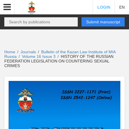
LOGIN
EN
Submit manuscript
Home
Journals
Bulletin of the Kazan Law Institute of MIA
/
/
Russia
Volume 16 Issue 3
HISTORY OF THE RUSSIAN
/
/
FEDERATION LEGISLATION ON COUNTERING SEXUAL
CRIMES