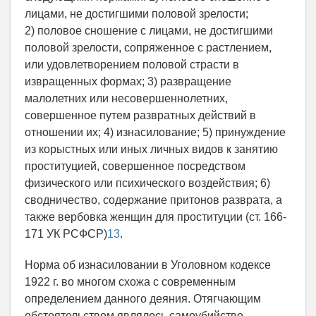
лицами, не достигшими половой зрелости;
2) половое сношение с лицами, не достигшими
половой зрелости, сопряженное с растлением,
или удовлетворением половой страсти в
извращенных формах; 3) развращение
малолетних или несовершеннолетних,
совершенное путем развратных действий в
отношении их; 4) изнасилование; 5) принуждение
из корыстных или иных личных видов к занятию
проституцией, совершенное посредством
физического или психического воздействия; 6)
сводничество, содержание притонов разврата, а
также вербовка женщин для проституции (ст. 166-
171 УК РСФСР)
13
.
Норма об изнасиловании в Уголовном кодексе
1922 г. во многом схожа с современным
определением данного деяния. Отягчающим
обстоятельством являлось самоубийство