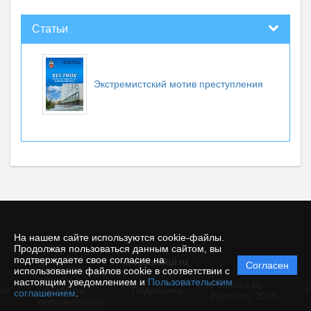
Статьи
Экстремистский мотив преступления
На нашем сайте используются cookie-файлы.
Продолжая пользоваться данным сайтом, вы
подтверждаете свое согласие на
© vestnikkui.ru
Согласен
Политика
использование файлов cookie в соответствии с
защиты и
настоящим уведомлением и
Пользовательским
Powered by
ие
обработки
Поддержка
И
соглашением
.
Editorum,
2026
персональных