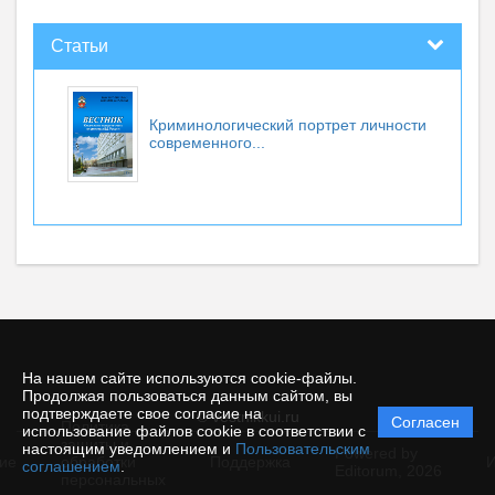
Статьи
Криминологический портрет личности
современного...
На нашем сайте используются cookie-файлы.
Продолжая пользоваться данным сайтом, вы
подтверждаете свое согласие на
© vestnikkui.ru
Согласен
Политика
использование файлов cookie в соответствии с
защиты и
настоящим уведомлением и
Пользовательским
Powered by
ие
обработки
Поддержка
И
соглашением
.
Editorum,
2026
персональных