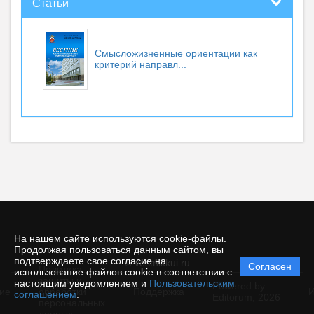
Статьи
Смысложизненные ориентации как
критерий направл...
На нашем сайте используются cookie-файлы.
Продолжая пользоваться данным сайтом, вы
подтверждаете свое согласие на
© vestnikkui.ru
Согласен
Политика
использование файлов cookie в соответствии с
защиты и
настоящим уведомлением и
Пользовательским
Powered by
ие
обработки
Поддержка
И
соглашением
.
Editorum,
2026
персональных