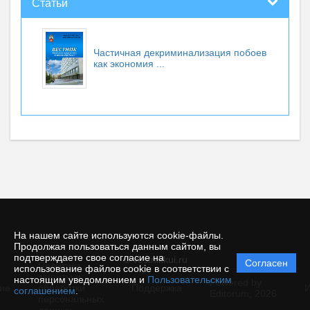
Статьи
Частичная декриминализация побоев
как экономия ...
На нашем сайте используются cookie-файлы.
Продолжая пользоваться данным сайтом, вы
подтверждаете свое согласие на
© vestnikkui.ru
Согласен
Политика
использование файлов cookie в соответствии с
защиты и
настоящим уведомлением и
Пользовательским
Powered by
ие
обработки
Поддержка
И
соглашением
.
Editorum,
2026
персональных