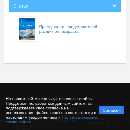
Статьи
Преступность представителей
различного возраста
На нашем сайте используются cookie-файлы.
Продолжая пользоваться данным сайтом, вы
подтверждаете свое согласие на
© vestnikkui.ru
Согласен
Политика
использование файлов cookie в соответствии с
защиты и
настоящим уведомлением и
Пользовательским
Powered by
ие
обработки
Поддержка
И
соглашением
.
Editorum,
2026
персональных