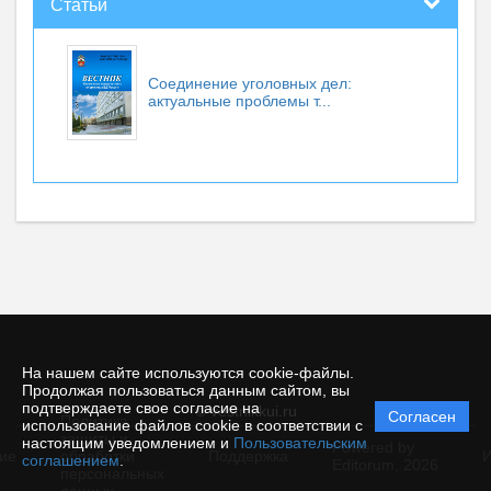
Статьи
Соединение уголовных дел:
актуальные проблемы т...
На нашем сайте используются cookie-файлы.
Продолжая пользоваться данным сайтом, вы
подтверждаете свое согласие на
© vestnikkui.ru
Согласен
Политика
использование файлов cookie в соответствии с
защиты и
настоящим уведомлением и
Пользовательским
Powered by
ие
обработки
Поддержка
И
соглашением
.
Editorum,
2026
персональных