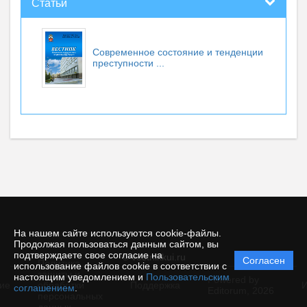
Статьи
Современное состояние и тенденции
преступности ...
На нашем сайте используются cookie-файлы.
Продолжая пользоваться данным сайтом, вы
подтверждаете свое согласие на
© vestnikkui.ru
Согласен
Политика
использование файлов cookie в соответствии с
защиты и
настоящим уведомлением и
Пользовательским
Powered by
ие
обработки
Поддержка
И
соглашением
.
Editorum,
2026
персональных