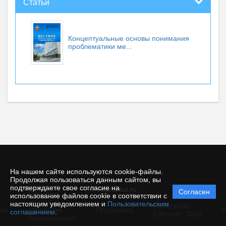
Статьи
Концептуальные основы понимания
проблематики ме...
На нашем сайте используются cookie-файлы.
Продолжая пользоваться данным сайтом, вы
подтверждаете свое согласие на
© vestnikkui.ru
Согласен
Политика
использование файлов cookie в соответствии с
защиты и
настоящим уведомлением и
Пользовательским
Powered by
ие
обработки
Поддержка
И
соглашением
.
Editorum,
2026
персональных