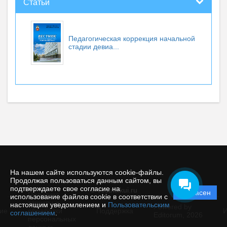
Статьи
Педагогическая коррекция начальной
стадии девиа...
На нашем сайте используются cookie-файлы.
Продолжая пользоваться данным сайтом, вы
подтверждаете свое согласие на
© vestnikkui.ru
Согласен
Политика
использование файлов cookie в соответствии с
защиты и
настоящим уведомлением и
Пользовательским
Powered by
ие
обработки
Поддержка
И
соглашением
.
Editorum,
2026
персональных