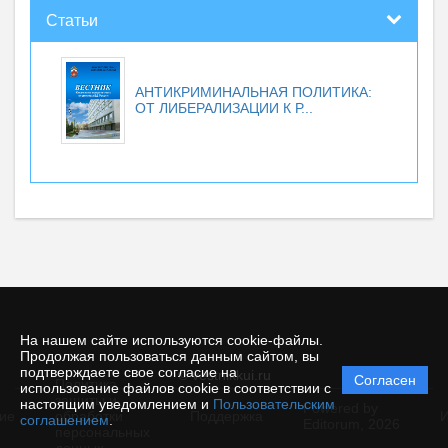
Статьи
АНТИКРИМИНАЛЬНАЯ ПОЛИТИКА:
ОТ ЛИБЕРАЛИЗАЦИИ К Р...
На нашем сайте используются cookie-файлы.
Продолжая пользоваться данным сайтом, вы
подтверждаете свое согласие на
© vestnikkui.ru
Согласен
Политика
использование файлов cookie в соответствии с
защиты и
настоящим уведомлением и
Пользовательским
Powered by
ие
обработки
Поддержка
И
соглашением
.
Editorum,
2026
персональных