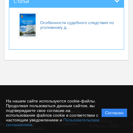
Статьи
Особенности судебного следствия по
уголовному д...
На нашем сайте используются cookie-файлы.
Продолжая пользоваться данным сайтом, вы
подтверждаете свое согласие на
© vestnikkui.ru
Согласен
Политика
использование файлов cookie в соответствии с
защиты и
настоящим уведомлением и
Пользовательским
Powered by
ие
обработки
Поддержка
И
соглашением
.
Editorum,
2026
персональных