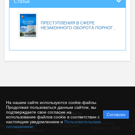
Статьи
ПРЕСТУПЛЕНИЯ В СФЕРЕ
НЕЗАКОННОГО ОБОРОТА ПОРНОГ...
На нашем сайте используются cookie-файлы.
Продолжая пользоваться данным сайтом, вы
подтверждаете свое согласие на
© vestnikkui.ru
Согласен
Политика
использование файлов cookie в соответствии с
защиты и
настоящим уведомлением и
Пользовательским
Powered by
ие
обработки
Поддержка
И
соглашением
.
Editorum,
2026
персональных