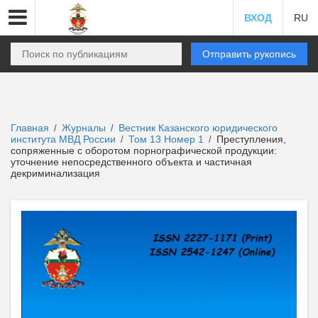
ВХОД
RU
Отправить рукопись
Главная
Журналы
Вестник Казанского юридического
/
/
института МВД России
Том 13 Номер 1
Преступления,
/
/
сопряженные с оборотом порнографической продукции:
уточнение непосредственного объекта и частичная
декриминализация