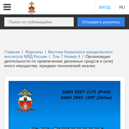
ВХОД
RU
Отправить рукопись
Главная
Журналы
Вестник Казанского юридического
/
/
института МВД России
Том 7 Номер 4
Организация
/
/
деятельности по привлечению денежных средств и (или)
иного имущества: юридико-технический анализ