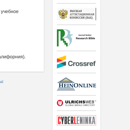
 учебное
алифорния).
al