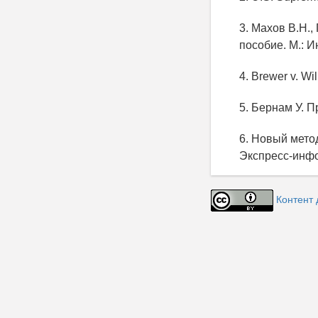
3. Махов В.Н.
пособие. М.: И
4. Brewer v. Wi
5. Бернам У. П
6. Новый мето
Экспресс-инфо
Контент 