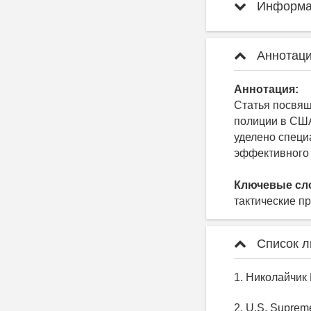
Информац
Аннотаци
Аннотация:
Статья посвящ
полиции в США
уделено специ
эффективного 
Ключевые сл
тактические п
Список л
1. Николайчик 
2. U.S. Supreme