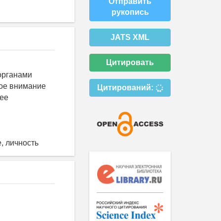
Отправить
рукопись
JATS XML
Цитировать
органами
бое внимание
Цитирований:
лее
, личность